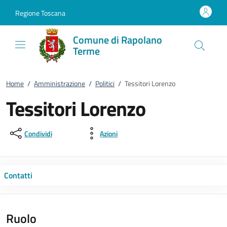
Vai al contenuto
accedi al menu
footer.enter
Regione Toscana
Comune di Rapolano
Terme
Home
/
Amministrazione
/
Politici
/
Tessitori Lorenzo
Tessitori Lorenzo
Condividi
Azioni
Contatti
Ruolo