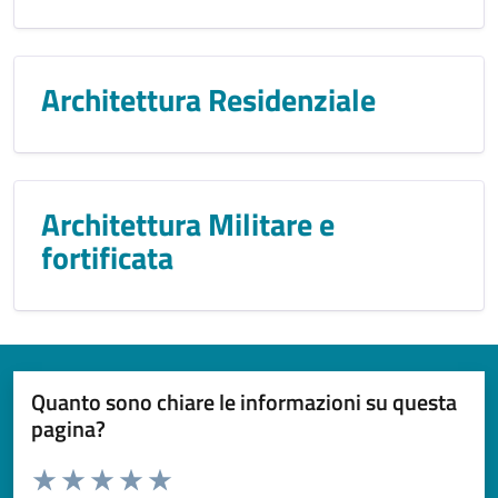
Architettura Residenziale
Architettura Militare e
fortificata
Quanto sono chiare le informazioni su questa
pagina?
Valuta da 1 a 5 stelle la pagina
Domanda