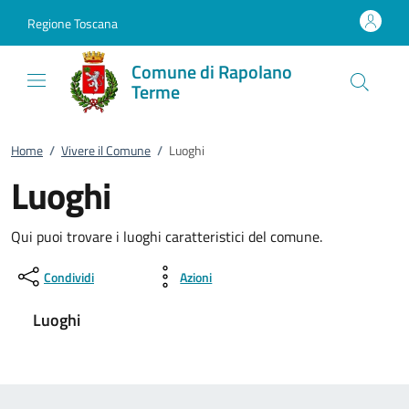
Vai al contenuto
accedi al menu
footer.enter
Regione Toscana
Comune di Rapolano
Terme
Home
/
Vivere il Comune
/
Luoghi
Luoghi
Qui puoi trovare i luoghi caratteristici del comune.
Condividi
Azioni
Luoghi