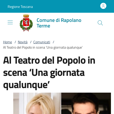
Vai al contenuto
accedi al menu
footer.enter
Regione Toscana
Comune di Rapolano
Terme
Home
/
Novità
/
Comunicati
/
Al Teatro del Popolo in scena ‘Una giornata qualunque’
Al Teatro del Popolo in
scena ‘Una giornata
qualunque’