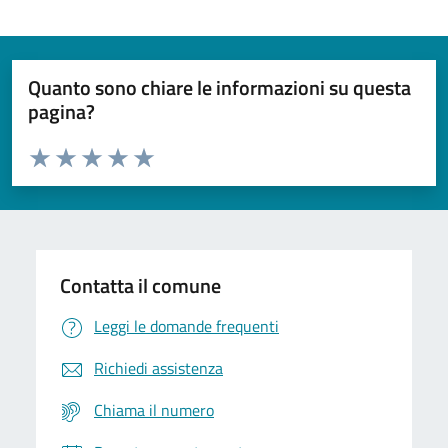
Quanto sono chiare le informazioni su questa
pagina?
Valuta da 1 a 5 stelle la pagina
Domanda
Valuta 1 stelle su 5
Valuta 2 stelle su 5
Valuta 3 stelle su 5
Valuta 4 stelle su 5
Valuta 5 stelle su 5
Contatta il comune
Leggi le domande frequenti
Richiedi assistenza
Chiama il numero