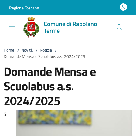
Vai al contenuto
accedi al menu
footer.enter
Regione Toscana
Comune di Rapolano
Terme
Home
/
Novità
/
Notizie
/
Domande Mensa e Scuolabus a.s. 2024/2025
Domande Mensa e
Scuolabus a.s.
2024/2025
Si