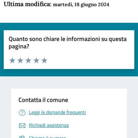
Ultima modifica:
martedì, 18 giugno 2024
Quanto sono chiare le informazioni su questa
pagina?
Valuta da 1 a 5 stelle la pagina
Domanda
Valuta 1 stelle su 5
Valuta 2 stelle su 5
Valuta 3 stelle su 5
Valuta 4 stelle su 5
Valuta 5 stelle su 5
Contatta il comune
Leggi le domande frequenti
Richiedi assistenza