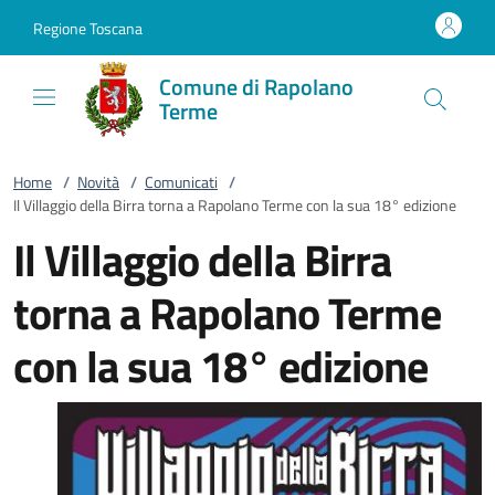
Vai al contenuto
accedi al menu
footer.enter
Regione Toscana
Comune di Rapolano
Terme
Home
/
Novità
/
Comunicati
/
Il Villaggio della Birra torna a Rapolano Terme con la sua 18° edizione
Il Villaggio della Birra
torna a Rapolano Terme
con la sua 18° edizione