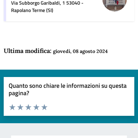
Via Subborgo Garibaldi, 1 53040 -
Rapolano Terme (SI)
Ultima modifica:
giovedì, 08 agosto 2024
Quanto sono chiare le informazioni su questa
pagina?
Valuta da 1 a 5 stelle la pagina
Domanda
Valuta 1 stelle su 5
Valuta 2 stelle su 5
Valuta 3 stelle su 5
Valuta 4 stelle su 5
Valuta 5 stelle su 5