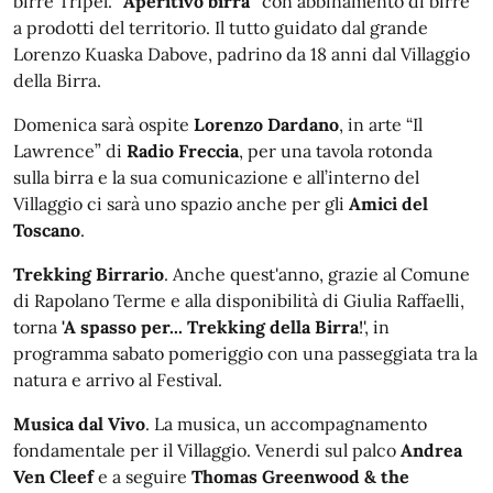
birre Tripel.
“Aperitivo birra”
con abbinamento di birre
a prodotti del territorio. Il tutto guidato dal grande
Lorenzo Kuaska Dabove, padrino da 18 anni dal Villaggio
della Birra.
Domenica sarà ospite
Lorenzo Dardano
, in arte “Il
Lawrence” di
Radio Freccia
, per una tavola rotonda
sulla birra e la sua comunicazione e all’interno del
Villaggio ci sarà uno spazio anche per gli
Amici del
Toscano
.
Trekking Birrario
. Anche quest'anno, grazie al Comune
di Rapolano Terme e alla disponibilità di Giulia Raffaelli,
torna
'A spasso per... Trekking della Birra
!', in
programma sabato pomeriggio con una passeggiata tra la
natura e arrivo al Festival.
Musica dal Vivo
. La musica, un accompagnamento
fondamentale per il Villaggio. Venerdi sul palco
Andrea
Ven Cleef
e a seguire
Thomas Greenwood & the