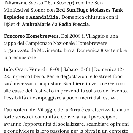
Talismans.
Sabato “18th Stone(r)from the Sun –
Minifestival Stoner con
Red Sun
,
Huge Molasses Tank
Explodes
e
AnandaMida .
Domenica chiusura con il
DjSet di
AmbraMarie
da
Radio Freccia
.
Concorso Homebrewers.
Dal 2008 il Villaggio è una
tappa del Campionato Nazionale Homebrewers
organizzato da Movimento Birra. Domenica 8 settembre
la premiazione.
Info
. Orari: Venerdi 18-01 | Sabato 12-01 | Domenica 12-
23. Ingresso libero. Per le degustazioni e lo street food
sarà necessario acquistare Bicchiere in vetro e Gettoni
alle casse del Festival o in prevendita sul sito dell’evento.
Possibilità di campeggiare a pochi metri dal festival.
L'atmosfera del Villaggio della Birra è caratterizzata da un
forte senso di comunità e convivialità. I partecipanti
avranno l'opportunità di socializzare, scambiare opinioni
e condividere la loro passione per la birra in un contesto