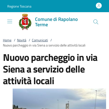
Vai al contenuto
accedi al menu
footer.enter
Regione Toscana
Comune di Rapolano
Terme
Home
/
Novità
/
Comunicati
/
Nuovo parcheggio in via Siena a servizio delle attività locali
Nuovo parcheggio in via
Siena a servizio delle
attività locali