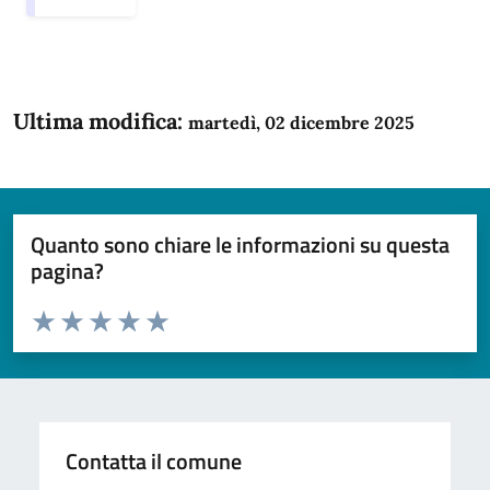
Ultima modifica:
martedì, 02 dicembre 2025
Quanto sono chiare le informazioni su questa
pagina?
Valuta da 1 a 5 stelle la pagina
Domanda
Valuta 1 stelle su 5
Valuta 2 stelle su 5
Valuta 3 stelle su 5
Valuta 4 stelle su 5
Valuta 5 stelle su 5
Contatta il comune