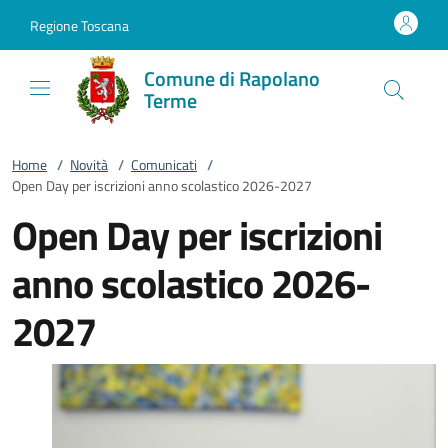
Vai al contenuto
accedi al menu
footer.enter
Regione Toscana
Comune di Rapolano
Terme
Home
/
Novità
/
Comunicati
/
Open Day per iscrizioni anno scolastico 2026-2027
Open Day per iscrizioni
anno scolastico 2026-
2027