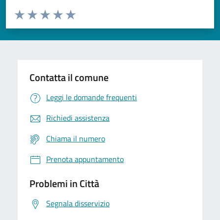
Valuta da 1 a 5 stelle la pagina
Domanda
Valuta 1 stelle su 5
Valuta 2 stelle su 5
Valuta 3 stelle su 5
Valuta 4 stelle su 5
Valuta 5 stelle su 5
Contatta il comune
Leggi le domande frequenti
Richiedi assistenza
Chiama il numero
Prenota appuntamento
Problemi in Città
Segnala disservizio