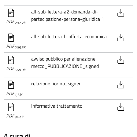
all-sub-lettera-a2-domanda-di-
partecipazione-persona-giuridica 1
PDF
207,7K
all-sub-lettera-b-offerta-economica
PDF
205,3K
avviso pubblico per alienazione
mezzo_PUBBLICAZIONE_signed
PDF
560,3K
relazione fiorino_signed
PDF
1,3M
Informativa trattamento
PDF
94,4K
A cura di