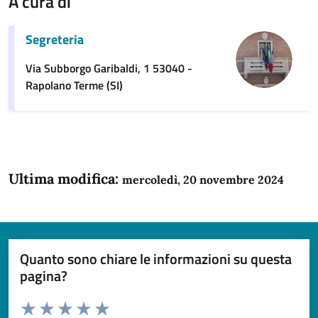
A cura di
Segreteria
Via Subborgo Garibaldi, 1 53040 -
Rapolano Terme (SI)
Ultima modifica:
mercoledì, 20 novembre 2024
Quanto sono chiare le informazioni su questa
pagina?
Valuta da 1 a 5 stelle la pagina
Domanda