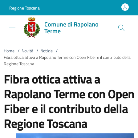
Vai al contenuto
accedi al menu
footer.enter
Regione Toscana
Comune di Rapolano
Terme
Home
/
Novità
/
Notizie
/
Fibra ottica attiva a Rapolano Terme con Open Fiber e il contributo della
Regione Toscana
Fibra ottica attiva a
Rapolano Terme con Open
Fiber e il contributo della
Regione Toscana