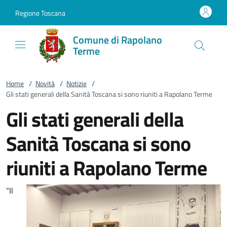
Vai al contenuto
accedi al menu
footer.enter
Regione Toscana
Comune di Rapolano
Terme
Home
/
Novità
/
Notizie
/
Gli stati generali della Sanità Toscana si sono riuniti a Rapolano Terme
Gli stati generali della
Sanità Toscana si sono
riuniti a Rapolano Terme
“Il