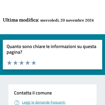
Ultima modifica:
mercoledì, 20 novembre 2024
Quanto sono chiare le informazioni su questa
pagina?
Valuta da 1 a 5 stelle la pagina
Domanda
Valuta 1 stelle su 5
Valuta 2 stelle su 5
Valuta 3 stelle su 5
Valuta 4 stelle su 5
Valuta 5 stelle su 5
Contatta il comune
Leggi le domande frequenti