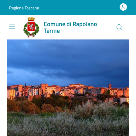
Vai al contenuto
accedi al menu
footer.enter
Regione Toscana
Comune di Rapolano
Terme