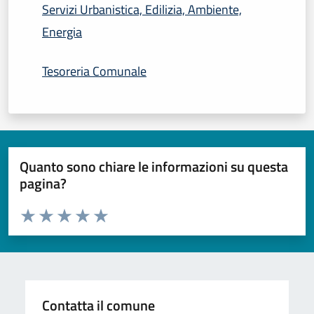
Servizi Urbanistica, Edilizia, Ambiente,
Energia
Tesoreria Comunale
Quanto sono chiare le informazioni su questa
pagina?
Valuta da 1 a 5 stelle la pagina
Domanda
Valuta 1 stelle su 5
Valuta 2 stelle su 5
Valuta 3 stelle su 5
Valuta 4 stelle su 5
Valuta 5 stelle su 5
Contatta il comune