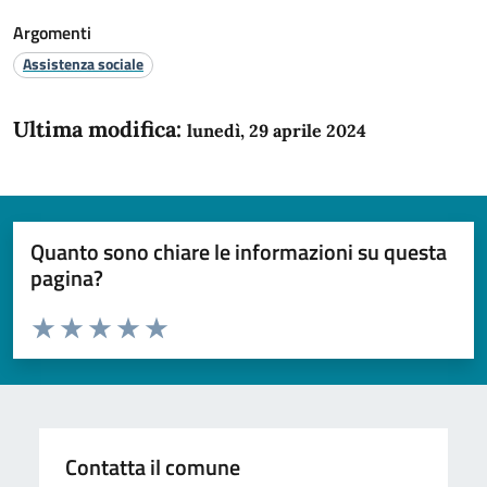
Argomenti
Assistenza sociale
Ultima modifica:
lunedì, 29 aprile 2024
Quanto sono chiare le informazioni su questa
pagina?
Valuta da 1 a 5 stelle la pagina
Domanda
Valuta 1 stelle su 5
Valuta 2 stelle su 5
Valuta 3 stelle su 5
Valuta 4 stelle su 5
Valuta 5 stelle su 5
Contatta il comune