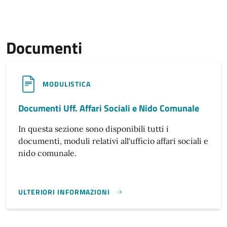
Documenti
MODULISTICA
Documenti Uff. Affari Sociali e Nido Comunale
In questa sezione sono disponibili tutti i
documenti, moduli relativi all'ufficio affari sociali e
nido comunale.
ULTERIORI INFORMAZIONI
DOCUMENTI UFF. AFFARI SOCIALI E NIDO COMUNALE}