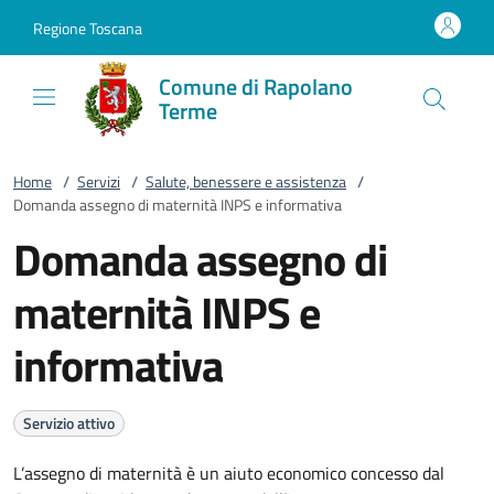
Vai al contenuto
accedi al menu
footer.enter
Regione Toscana
Comune di Rapolano
Terme
Home
/
Servizi
/
Salute, benessere e assistenza
/
Domanda assegno di maternità INPS e informativa
Domanda assegno di
maternità INPS e
informativa
Servizio attivo
L’assegno di maternità è un aiuto economico concesso dal