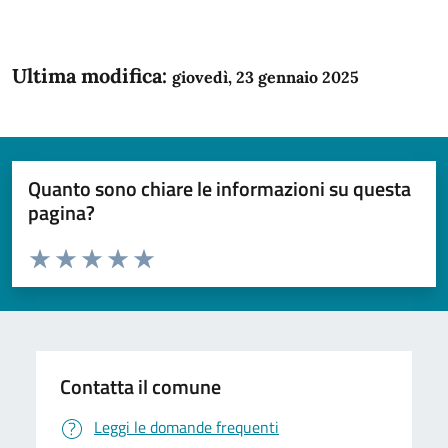
Ultima modifica:
giovedì, 23 gennaio 2025
Quanto sono chiare le informazioni su questa
pagina?
Valuta da 1 a 5 stelle la pagina
Domanda
Valuta 1 stelle su 5
Valuta 2 stelle su 5
Valuta 3 stelle su 5
Valuta 4 stelle su 5
Valuta 5 stelle su 5
Contatta il comune
Leggi le domande frequenti