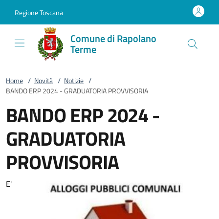
Vai al contenuto
accedi al menu
footer.enter
Regione Toscana
Comune di Rapolano
Terme
Home
/
Novità
/
Notizie
/
BANDO ERP 2024 - GRADUATORIA PROVVISORIA
BANDO ERP 2024 -
GRADUATORIA
PROVVISORIA
E'