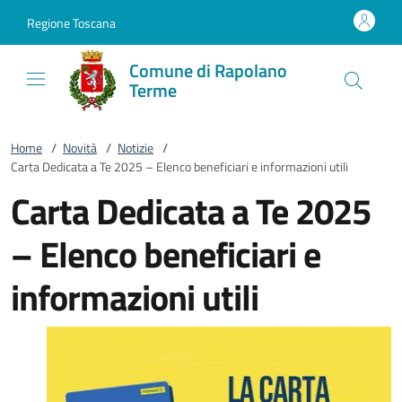
Vai al contenuto
accedi al menu
footer.enter
Regione Toscana
Comune di Rapolano
Terme
Home
/
Novità
/
Notizie
/
Carta Dedicata a Te 2025 – Elenco beneficiari e informazioni utili
Carta Dedicata a Te 2025
– Elenco beneficiari e
informazioni utili