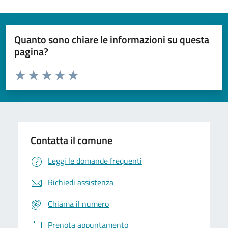
Quanto sono chiare le informazioni su questa
pagina?
Valuta da 1 a 5 stelle la pagina
Domanda
Valuta 1 stelle su 5
Valuta 2 stelle su 5
Valuta 3 stelle su 5
Valuta 4 stelle su 5
Valuta 5 stelle su 5
Contatta il comune
Leggi le domande frequenti
Richiedi assistenza
Chiama il numero
Prenota appuntamento