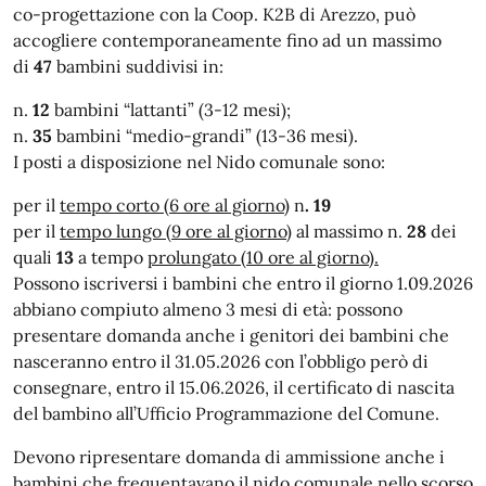
co-progettazione con la Coop. K2B di Arezzo, può
accogliere contemporaneamente fino ad un massimo
di
47
bambini suddivisi in:
n.
12
bambini “lattanti” (3-12 mesi);
n.
35
bambini “medio-grandi” (13-36 mesi).
I posti a disposizione nel Nido comunale sono:
per il
tempo corto (6 ore al giorno
) n
. 19
per il
tempo lungo (9 ore al giorno
) al massimo n.
28
dei
quali
13
a tempo
prolungato (10 ore al giorno).
Possono iscriversi i bambini che entro il giorno 1.09.2026
abbiano compiuto almeno 3 mesi di età: possono
presentare domanda anche i genitori dei bambini che
nasceranno entro il 31.05.2026 con l’obbligo però di
consegnare, entro il 15.06.2026, il certificato di nascita
del bambino all’Ufficio Programmazione del Comune.
Devono ripresentare domanda di ammissione anche i
bambini che frequentavano il nido comunale nello scorso