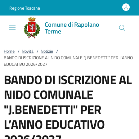
Vai al contenuto
accedi al menu
footer.enter
Regione Toscana
Comune di Rapolano
Terme
Home
/
Novità
/
Notizie
/
BANDO DI ISCRIZIONE AL NIDO COMUNALE "J.BENEDETTI" PER L’ANNO
EDUCATIVO 2026/2027
BANDO DI ISCRIZIONE AL
NIDO COMUNALE
"J.BENEDETTI" PER
L’ANNO EDUCATIVO