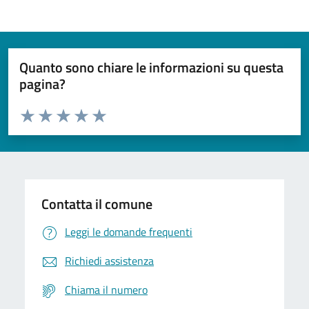
Quanto sono chiare le informazioni su questa
pagina?
Valuta da 1 a 5 stelle la pagina
Domanda
Valuta 1 stelle su 5
Valuta 2 stelle su 5
Valuta 3 stelle su 5
Valuta 4 stelle su 5
Valuta 5 stelle su 5
Contatta il comune
Leggi le domande frequenti
Richiedi assistenza
Chiama il numero